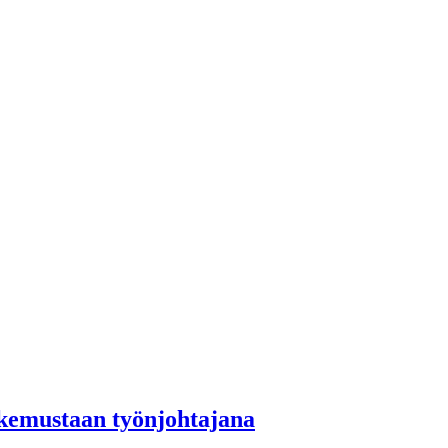
y
kemustaan työnjohtajana