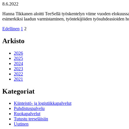
8.6.2022
Hanna Tikkanen aloitti TeeSellä työskentelyn viime vuoden elokuuss
esimerkiksi laadun varmistaminen, työntekijöiden työsuhdeasioiden ho
Artikkelien
Sivu:
Sivu:
Edellinen
1
2
sivutus
Arkisto
2026
2025
2024
2023
2022
2021
Kategoriat
Kiinteistö- ja logistiikkapalvelut
Puhdistuspalvelu
Ruokapalvelut
Tutustu teeseläisiin
Uutinen