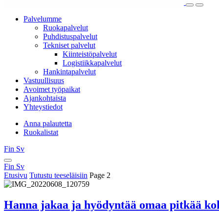
Search
Show
this
Primar
Palvelumme
site
Menu
Ruokapalvelut
Puhdistus­palvelut
Tekniset palvelut
Kiinteistöpalvelut
Logistiikkapalvelut
Hankintapalvelut
Vastuullisuus
Avoimet työpaikat
Ajankohtaista
Yhteystiedot
Anna palautetta
Ruokalistat
Fin
Sv
Fin
Sv
Search
Fin
Sv
Fin
Sv
this
Etusivu
Tutustu teeseläisiin
Page 2
site
Hanna jakaa ja hyödyntää omaa pitkää ko